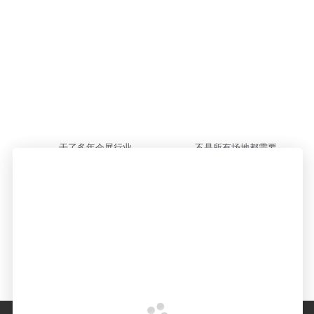
干了多年会展行业，
不是所有场地都需要
发现现场降温最怕这
买空调，临时活动租
3件事
赁才是聪明选择
标签
上海空调租赁
,
东莞空调租赁