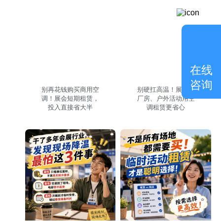
在线
咨询
别再花钱购买商用空
别硬扛高温！展会、
调！展会短期租赁，
厂房、户外活动用空
投入直接省大半
调租赁更省心