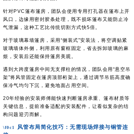
针对PVC篷布篷房，团队会使用专用打孔器在篷布上开
风口，边缘用密封胶条处理，既不损坏篷布又能防止冷
气泄漏，这种工艺比传统切割方式快5倍。
对于玻璃幕墙篷房，采用“侧装式”安装法，将空调贴紧
玻璃墙体外侧，利用原有窗框固定，省去拆卸玻璃的麻
烦，安装后还能保持篷房美观。
遇到大跨度篷房中间无支撑柱的情况，团队会用“悬空吊
架”将风管固定在篷房顶部桁架上，通过调节吊筋高度确
保冷气均匀下沉，避免地面占用空间。
20年经验的安装师傅能快速判断篷房承重、篷布材质等
关键信息，提前准备适配的安装配件，让看似复杂的结
构问题迎刃而解。
风管布局简化技巧：无需现场焊接与铜管连