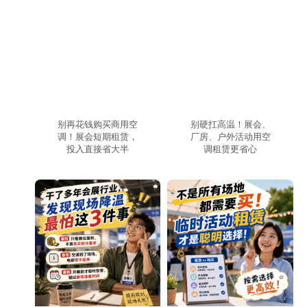
别再花钱购买商用空
别硬扛高温！展会、
调！展会短期租赁，
厂房、户外活动用空
投入直接省大半
调租赁更省心