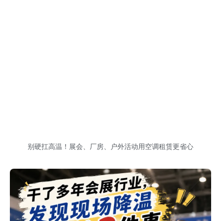
别硬扛高温！展会、厂房、户外活动用空调租赁更省心