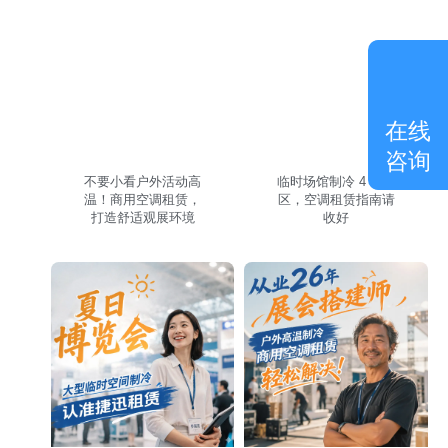
在线
咨询
不要小看户外活动高
临时场馆制冷 4 个误
温！商用空调租赁，
区，空调租赁指南请
打造舒适观展环境
收好