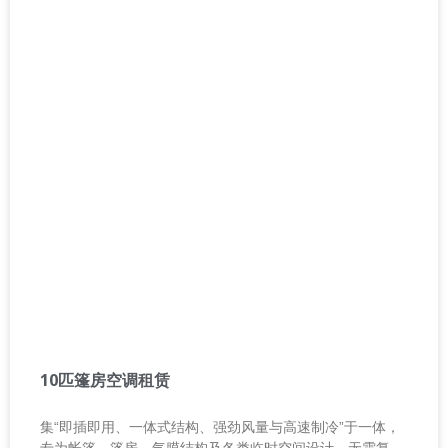
10匹篷房空调租赁
集“即插即用、一体式结构、强劲风量与高速制冷”于一体，
专为帐篷、篷房、气膜结构及各类临时空间设计，无需复杂