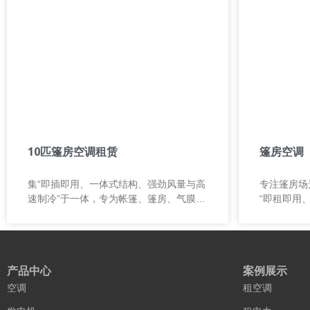
10匹篷房空调租赁
篷房空调
集“即插即用、一体式结构、强劲风量与高
专注篷房场
速制冷”于一体，专为帐篷、篷房、气膜结
“即租即用
构及各类临时空间设计，无需复杂安装即
户外活动的
可快速投入使用，让降温变得简单高效。
别环境限制
产品中心
案例展示
空调
租空调