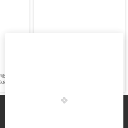
美食节电缆线租赁
间设计，采
专为美食节、音乐节等户外大型活动设
仓储等场所
计，提供稳定电力传输解决方案，支持临
定制化服
时舞台、餐饮设备、照明系统等多场景用
电需求。
关于捷迅
公司荣誉