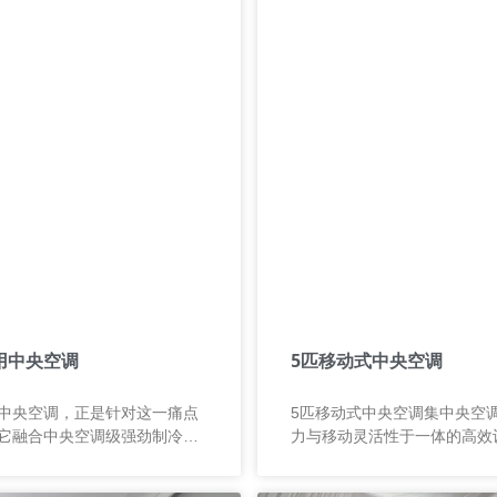
用中央空调
5匹移动式中央空调
中央空调，正是针对这一痛点
5匹移动式中央空调集中央空
它融合中央空调级强劲制冷能
力与移动灵活性于一体的高效
部署优势，能够在短时间内为
型空间快速降温、随需部署，
建立稳定、舒适的温控环境。
种复杂环境！