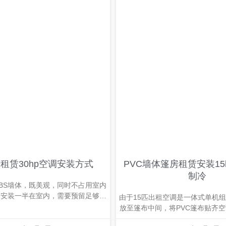
房租赁30hp空调安装方式
PVC墙体篷房租赁安装15
制冷
BS墙体，既美观，同时不占用室内
则安装一半在室内，需要预留足够篷
由于15匹出租空调是一体式单机
间，但效果显著，建议采用。
放至篷布中间，将PVC篷布贴齐
做可以节省室内的可用