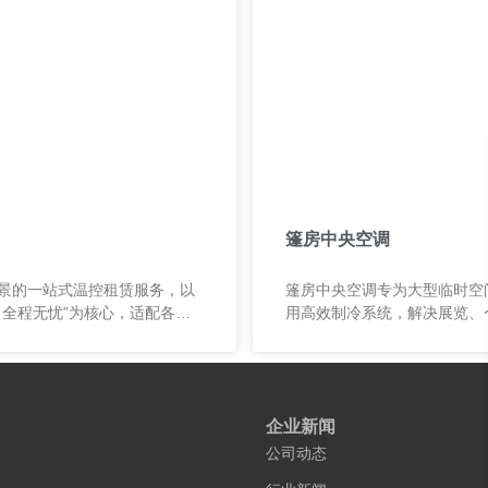
篷房中央空调
景的一站式温控租赁服务，以
篷房中央空调专为大型临时空
、全程无忧”为核心，适配各类
用高效制冷系统，解决展览、
临时温控需求，让户外空间告
的温控难题，提供稳定性能与
，轻松实现恒温体验。
务，品质可靠，售后保障。
企业新闻
公司动态