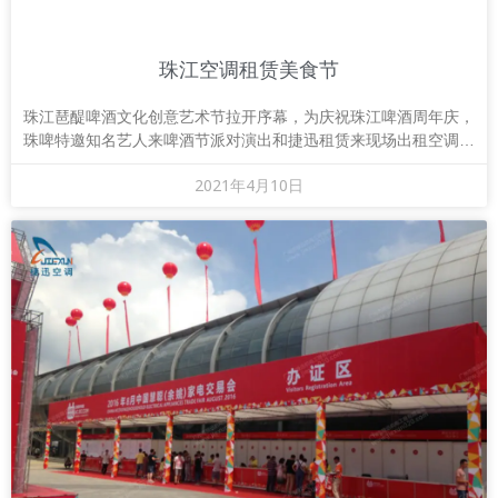
珠江空调租赁美食节
珠江琶醍啤酒文化创意艺术节拉开序幕，为庆祝珠江啤酒周年庆，
珠啤特邀知名艺人来啤酒节派对演出和捷迅租赁来现场出租空调冷
气。这是啤酒节首次启用改装过的原珠啤啤酒包装
2021年4月10日