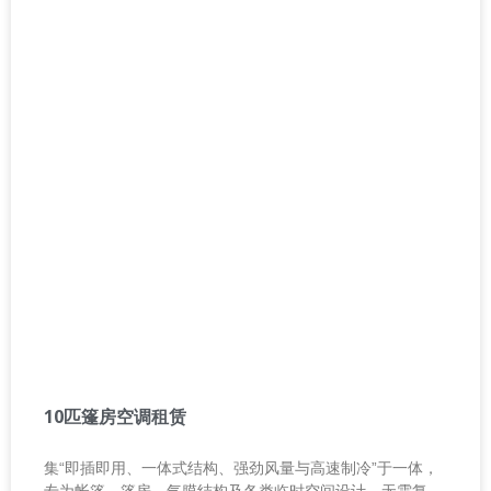
10匹篷房空调租赁
集“即插即用、一体式结构、强劲风量与高速制冷”于一体，
专为帐篷、篷房、气膜结构及各类临时空间设计，无需复杂