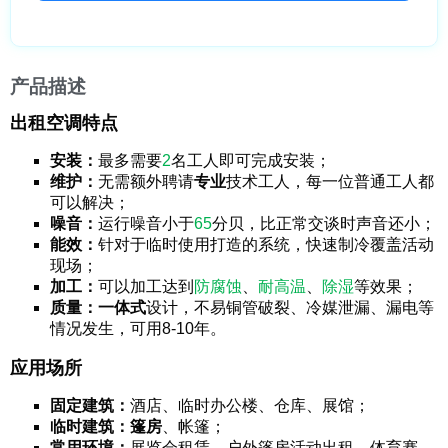
产品描述
出租空调特点
安装：
最多需要
2
名工人即可完成安装；
维护：
无需额外聘请
专业
技术工人，每一位普通工人都
可以解决；
噪音：
运行噪音小于
65
分贝，比正常交谈时声音还小；
能效：
针对于临时使用打造的系统，快速制冷覆盖活动
现场；
加工：
可以加工达到
防腐蚀
、
耐高温
、
除湿
等效果；
质量：
一体式
设计，不易铜管破裂、冷媒泄漏、漏电等
情况发生，可用8-10年。
应用场所
固定建筑：
酒店、临时办公楼、仓库、展馆；
临时建筑：
篷房
、帐篷；
常用环境：
展览会租赁、户外篷房活动出租，体育赛