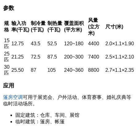
参数
风量
规
输入功
制冷量
制热量
覆盖面积
(立方
尺寸(米)
格
率(千瓦)
(千瓦)
(千瓦)
(平方米)
米)
15
12.75
43.5
52.5
120~180
4400
2.0×1.1×1.90
匹
25
21.25
72.5
87.5
200~300
7400
2.5×1.1×2.10
匹
30
25.50
87
105
240~360
8800
2.7×1.1×2.35
匹
应用
篷房空调
可用于展览会、户外活动、体育赛事、婚礼庆典等
临时活动场所。
固定建筑：仓库、车间、展馆
临时建筑：篷房、帐篷