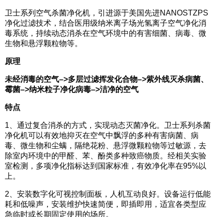
卫士系列空气杀菌净化机，引进源于美国先进NANOSTZPS
净化过滤技术，结合医用级纳米离子场光氢离子空气净化消
毒系统，持续动态消杀在空气环境中的有害细菌、病毒、微
生物和悬浮颗粒物等。
原理
未经消毒的空气
–>多层过滤挥发化合物–>紫外线灭杀病菌、
霉菌–>纳米粒子净化病毒–>洁净的空气
特点
1、通过复合消杀的方式，实现动态灭菌净化。卫士系列杀菌
净化机可以有效地抑灭在空气中飘浮的多种有害病菌、病
毒、微生物和尘螨，隔绝花粉、悬浮微颗粒物等过敏源，去
除室内环境中的甲醛、苯、酚类多种致癌物质。经相关实验
室检测，多项净化指标达到国家标准，有效净化率在95%以
上。
2、安装数字化可视控制面板，人机互动良好。设备运行低能
耗和低噪声，安装维护快速简便，即插即用，适宜各类型应
急临时或长期固定使用的场所。