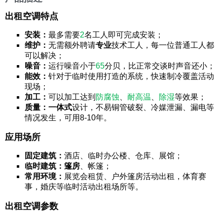
出租空调特点
安装：
最多需要
2
名工人即可完成安装；
维护：
无需额外聘请
专业
技术工人，每一位普通工人都
可以解决；
噪音：
运行噪音小于
65
分贝，比正常交谈时声音还小；
能效：
针对于临时使用打造的系统，快速制冷覆盖活动
现场；
加工：
可以加工达到
防腐蚀
、
耐高温
、
除湿
等效果；
质量：
一体式
设计，不易铜管破裂、冷媒泄漏、漏电等
情况发生，可用8-10年。
应用场所
固定建筑：
酒店、临时办公楼、仓库、展馆；
临时建筑：
篷房
、帐篷；
常用环境：
展览会租赁、户外篷房活动出租，体育赛
事，婚庆等临时活动出租场所等。
出租空调参数