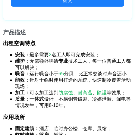
提交
产品描述
出租空调特点
安装：
最多需要
2
名工人即可完成安装；
维护：
无需额外聘请
专业
技术工人，每一位普通工人都
可以解决；
噪音：
运行噪音小于
65
分贝，比正常交谈时声音还小；
能效：
针对于临时使用打造的系统，快速制冷覆盖活动
现场；
加工：
可以加工达到
防腐蚀
、
耐高温
、
除湿
等效果；
质量：
一体式
设计，不易铜管破裂、冷媒泄漏、漏电等
情况发生，可用8-10年。
应用场所
固定建筑：
酒店、临时办公楼、仓库、展馆；
临时建筑：
篷房
、帐篷；