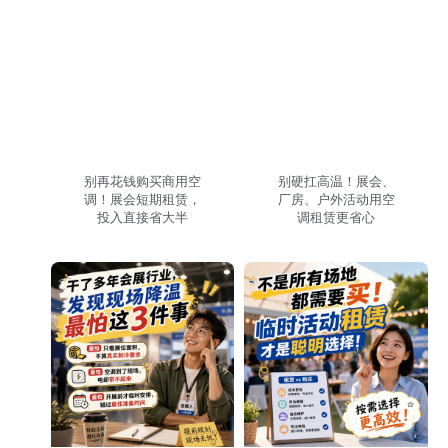
别再花钱购买商用空
别硬扛高温！展会、
调！展会短期租赁，
厂房、户外活动用空
投入直接省大半
调租赁更省心