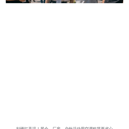
别硬扛高温！展会、厂房、户外活动用空调租赁更省心